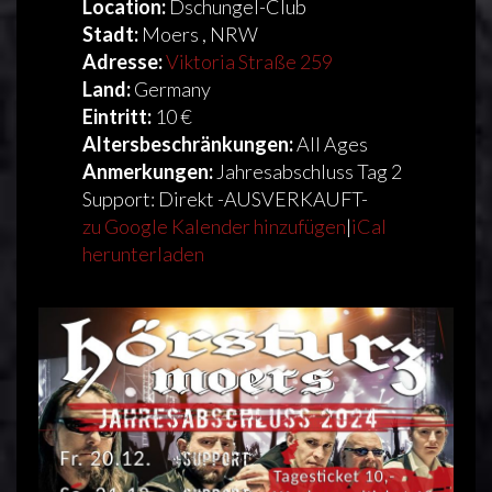
Location:
Dschungel-Club
Stadt:
Moers , NRW
Adresse:
Viktoria Straße 259
Land:
Germany
Eintritt:
10 €
Altersbeschränkungen:
All Ages
Anmerkungen:
Jahresabschluss Tag 2
Support: Direkt -AUSVERKAUFT-
zu Google Kalender hinzufügen
|
iCal
herunterladen