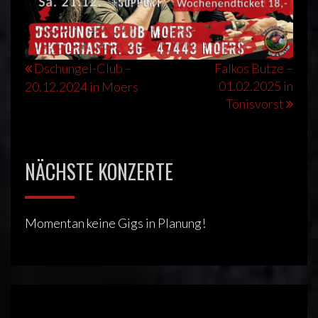
Beitragsnavigation
Dschungel-Club –
Falkos Butze –
01.02.2025 in
20.12.2024 in Moers
Tönisvorst
NÄCHSTE KONZERTE
Momentan keine Gigs in Planung!