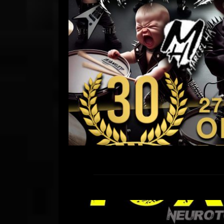
Ob
Comment is Closed
R