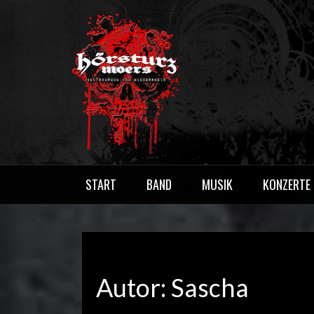
Skip
to
content
HÖRSTURZ M
Deutschrock vom Niederrhein
START
BAND
MUSIK
KONZERTE
Autor:
Sascha