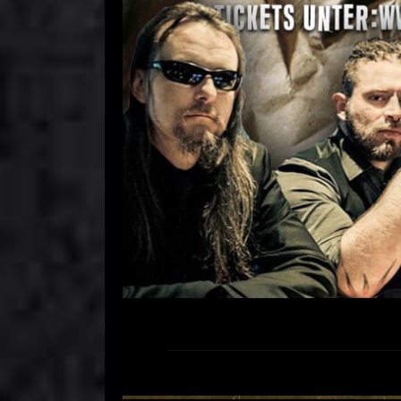
Dschungel-Club
Comment is Closed
R