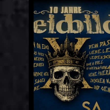
-AUSVERKAUFT- Schöppche 
Comment is Closed
R