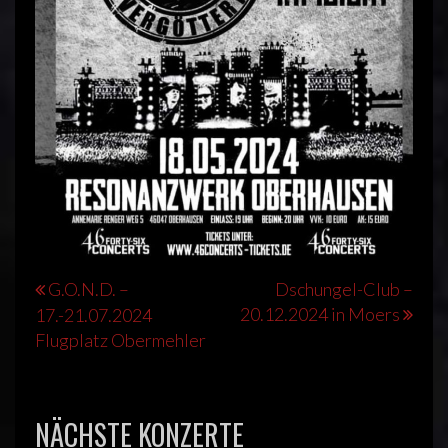
Beitragsnavigation
G.O.N.D. –
Dschungel-Club –
20.12.2024 in Moers
17.-21.07.2024
Flugplatz Obermehler
NÄCHSTE KONZERTE