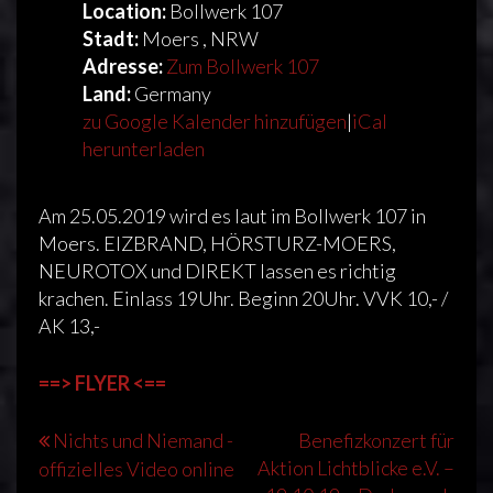
Location:
Bollwerk 107
Stadt:
Moers , NRW
Adresse:
Zum Bollwerk 107
Land:
Germany
zu Google Kalender hinzufügen
|
iCal
herunterladen
Am 25.05.2019 wird es laut im Bollwerk 107 in
Moers. EIZBRAND, HÖRSTURZ-MOERS,
NEUROTOX und DIREKT lassen es richtig
krachen. Einlass 19Uhr. Beginn 20Uhr. VVK 10,- /
AK 13,-
==> FLYER <==
Beitragsnavigation
Nichts und Niemand -
Benefizkonzert für
Aktion Lichtblicke e.V. –
offizielles Video online