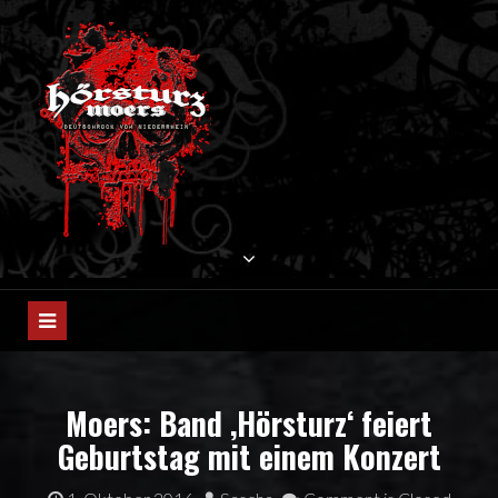
Skip
to
content
HÖRSTURZ MOERS
Deutschrock vom Niederrhein
Moers: Band ‚Hörsturz‘ feiert
Geburtstag mit einem Konzert