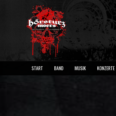
Skip
to
content
HÖRSTURZ M
Deutschrock vom Niederrhein
START
BAND
MUSIK
KONZERTE