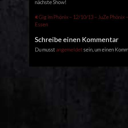
nächste Show!
Beitragsnavigation
Gig im Phönix – 12/10/13 – JuZe Phönix 
Essen
Schreibe einen Kommentar
Du musst
angemeldet
sein, um einen Kom