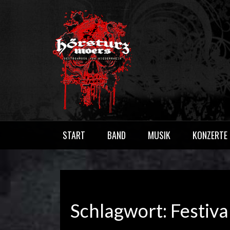
Skip
to
content
HÖRSTURZ M
Deutschrock vom Niederrhein
START
BAND
MUSIK
KONZERTE
Schlagwort:
Festiva