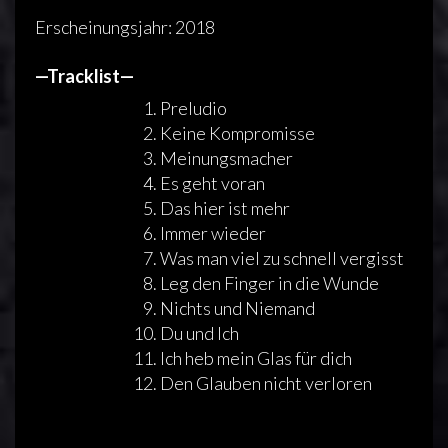
Erscheinungsjahr: 2018
—Tracklist—
Preludio
Keine Kompromisse
Meinungsmacher
Es geht voran
Das hier ist mehr
Immer wieder
Was man viel zu schnell vergisst
Leg den Finger in die Wunde
Nichts und Niemand
Du und Ich
Ich heb mein Glas für dich
Den Glauben nicht verloren