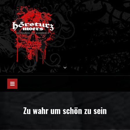
Skip
to
content
HÖRSTURZ MOERS
Deutschrock vom Niederrhein
Zu wahr um schön zu sein