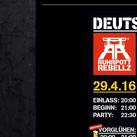
Deutschrock LIVE – 29/04
Comment is Close
R