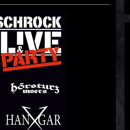
/16 – ResonanzWerk – Oberhausen
d
Sascha
3. April 2016
EAD MORE