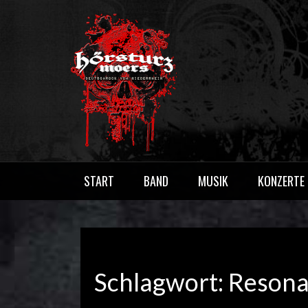
Skip
to
content
HÖRSTURZ M
Deutschrock vom Niederrhein
START
BAND
MUSIK
KONZERTE
Schlagwort:
Reson